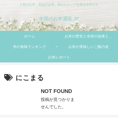
人気のお米、好みのお米、安心ショップを探せるサイト
全国のお米通販.JP
ホーム
お米の歴史と名前の由来と特
米の食味ランキング
お米が美味しいご飯の友
徴
お米レポート
にこまる
NOT FOUND
投稿が見つかりま
せんでした。