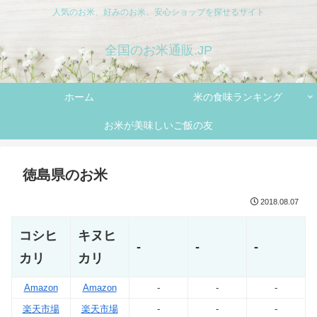
人気のお米、好みのお米、安心ショップを探せるサイト
全国のお米通販.JP
ホーム
米の食味ランキング
お米が美味しいご飯の友
徳島県のお米
2018.08.07
コシヒ
キヌヒ
-
-
-
カリ
カリ
Amazon
Amazon
-
-
-
楽天市場
楽天市場
-
-
-